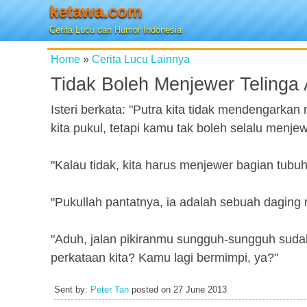
ketawa.com
Cerita Lucu dan Humor Indonesia
Home
»
Cerita Lucu Lainnya
Tidak Boleh Menjewer Telinga
Isteri berkata: "Putra kita tidak mendengarkan 
kita pukul, tetapi kamu tak boleh selalu menje
"Kalau tidak, kita harus menjewer bagian tub
"Pukullah pantatnya, ia adalah sebuah daging 
"Aduh, jalan pikiranmu sungguh-sungguh sud
perkataan kita? Kamu lagi bermimpi, ya?"
Sent by:
Peter Tan
posted on
27 June 2013