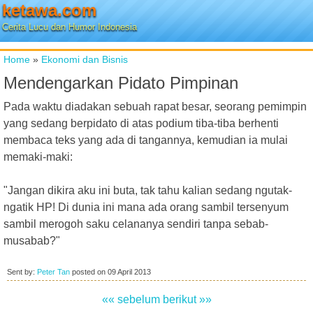
ketawa.com
Cerita Lucu dan Humor Indonesia
Home
»
Ekonomi dan Bisnis
Mendengarkan Pidato Pimpinan
Pada waktu diadakan sebuah rapat besar, seorang pemimpin
yang sedang berpidato di atas podium tiba-tiba berhenti
membaca teks yang ada di tangannya, kemudian ia mulai
memaki-maki:
"Jangan dikira aku ini buta, tak tahu kalian sedang ngutak-
ngatik HP! Di dunia ini mana ada orang sambil tersenyum
sambil merogoh saku celananya sendiri tanpa sebab-
musabab?"
Sent by:
Peter Tan
posted on
09 April 2013
«« sebelum
berikut »»