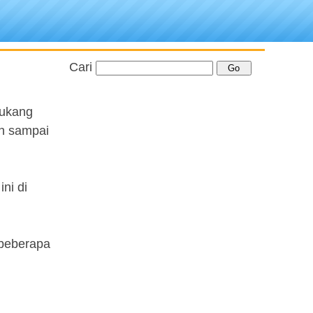
Cari
tukang
ah sampai
ni di
 beberapa