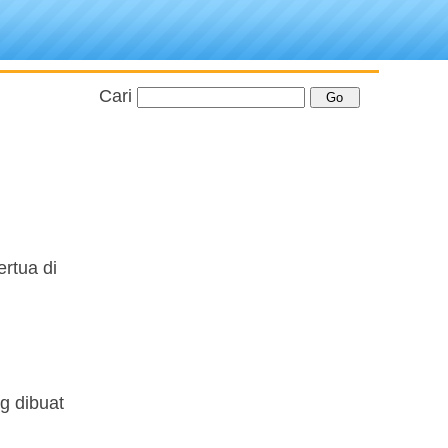
Cari
rtua di
g dibuat