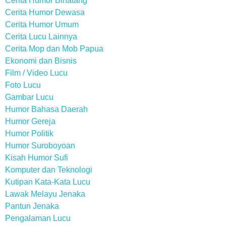
Cerita Humor Binatang
Cerita Humor Dewasa
Cerita Humor Umum
Cerita Lucu Lainnya
Cerita Mop dan Mob Papua
Ekonomi dan Bisnis
Film / Video Lucu
Foto Lucu
Gambar Lucu
Humor Bahasa Daerah
Humor Gereja
Humor Politik
Humor Suroboyoan
Kisah Humor Sufi
Komputer dan Teknologi
Kutipan Kata-Kata Lucu
Lawak Melayu Jenaka
Pantun Jenaka
Pengalaman Lucu