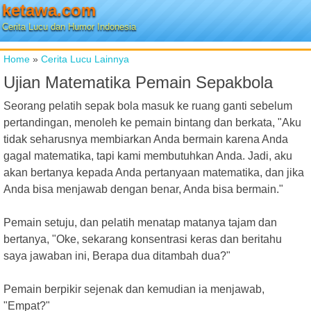
ketawa.com
Cerita Lucu dan Humor Indonesia
Home
»
Cerita Lucu Lainnya
Ujian Matematika Pemain Sepakbola
Seorang pelatih sepak bola masuk ke ruang ganti sebelum
pertandingan, menoleh ke pemain bintang dan berkata, "Aku
tidak seharusnya membiarkan Anda bermain karena Anda
gagal matematika, tapi kami membutuhkan Anda. Jadi, aku
akan bertanya kepada Anda pertanyaan matematika, dan jika
Anda bisa menjawab dengan benar, Anda bisa bermain."
Pemain setuju, dan pelatih menatap matanya tajam dan
bertanya, "Oke, sekarang konsentrasi keras dan beritahu
saya jawaban ini, Berapa dua ditambah dua?"
Pemain berpikir sejenak dan kemudian ia menjawab,
"Empat?"