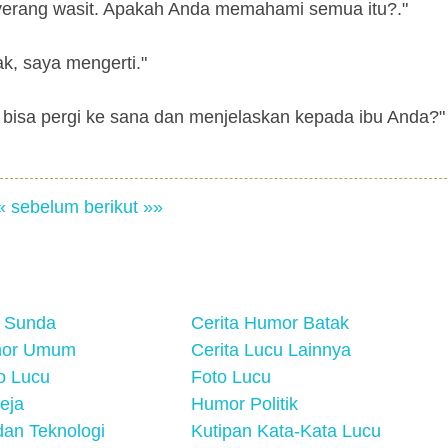
yerang wasit. Apakah Anda memahami semua itu?."
k, saya mengerti."
da bisa pergi ke sana dan menjelaskan kepada ibu Anda?"
« sebelum
berikut »»
 Sunda
Cerita Humor Batak
mor Umum
Cerita Lucu Lainnya
eo Lucu
Foto Lucu
eja
Humor Politik
an Teknologi
Kutipan Kata-Kata Lucu