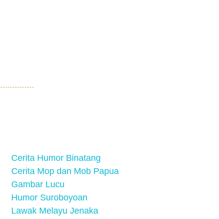
Cerita Humor Binatang
Cerita Mop dan Mob Papua
Gambar Lucu
Humor Suroboyoan
Lawak Melayu Jenaka