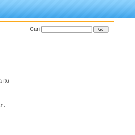
Cari
 itu
n.