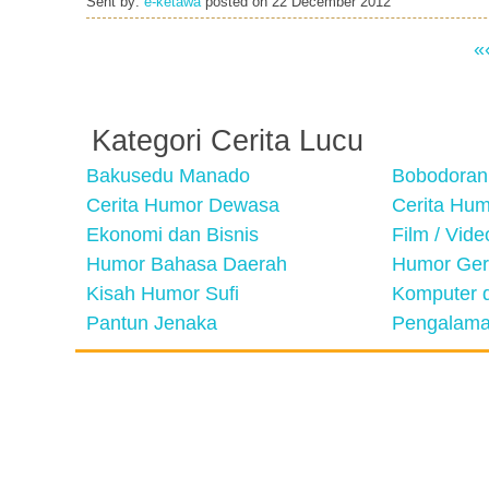
Sent by:
e-ketawa
posted on
22 December 2012
«
Kategori Cerita Lucu
Bakusedu Manado
Bobodoran
Cerita Humor Dewasa
Cerita Hu
Ekonomi dan Bisnis
Film / Vid
Humor Bahasa Daerah
Humor Ger
Kisah Humor Sufi
Komputer d
Pantun Jenaka
Pengalama