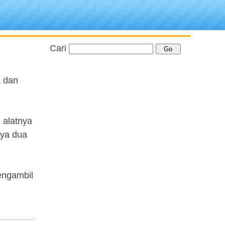
Cari
a dan
 alatnya
nya dua
engambil