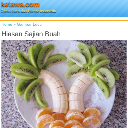
ketawa.com
Cerita Lucu dan Humor Indonesia
Home
»
Gambar Lucu
Hiasan Sajian Buah