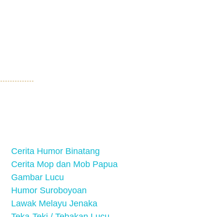
Cerita Humor Binatang
Cerita Mop dan Mob Papua
Gambar Lucu
Humor Suroboyoan
Lawak Melayu Jenaka
Teka-Teki / Tebakan Lucu