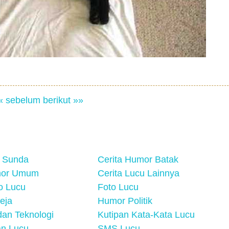
« sebelum
berikut »»
 Sunda
Cerita Humor Batak
mor Umum
Cerita Lucu Lainnya
eo Lucu
Foto Lucu
eja
Humor Politik
an Teknologi
Kutipan Kata-Kata Lucu
n Lucu
SMS Lucu