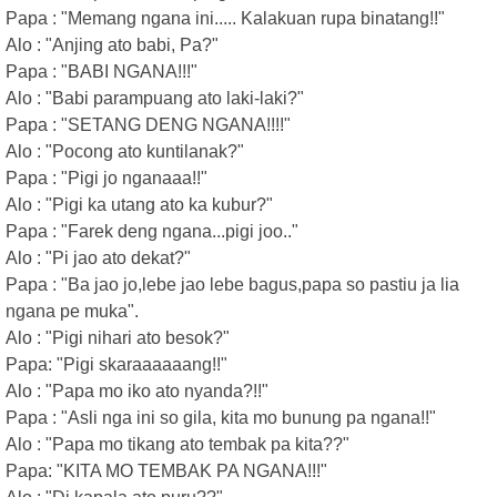
Papa : "Memang ngana ini..... Kalakuan rupa binatang!!"
Alo : "Anjing ato babi, Pa?"
Papa : "BABI NGANA!!!"
Alo : "Babi parampuang ato laki-laki?"
Papa : "SETANG DENG NGANA!!!!"
Alo : "Pocong ato kuntilanak?"
Papa : "Pigi jo nganaaa!!"
Alo : "Pigi ka utang ato ka kubur?"
Papa : "Farek deng ngana...pigi joo.."
Alo : "Pi jao ato dekat?"
Papa : "Ba jao jo,lebe jao lebe bagus,papa so pastiu ja lia
ngana pe muka".
Alo : "Pigi nihari ato besok?"
Papa: "Pigi skaraaaaaang!!"
Alo : "Papa mo iko ato nyanda?!!"
Papa : "Asli nga ini so gila, kita mo bunung pa ngana!!"
Alo : "Papa mo tikang ato tembak pa kita??"
Papa: "KITA MO TEMBAK PA NGANA!!!"