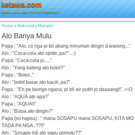
ketawa.com
Cerita Lucu dan Humor Indonesia
Home
»
Bakusedu Manado
Alo Banya Mulu
Papa : "Alo, co nga pi bli akang minuman dingin d warong..."
Alo : "Coca-cola ato sprite, pa?"...:)
Papa: "Coca-cola jo....."
Alo : "Yang kaleng ato botol?"
Papa : "Botol.."
Alo : "botol basar ato kacili, pa?"
Papa : "Eh pe biongo ngana, pi bli air putih jo daaaang!!"..>:O
Alo : "AQUA ato apa?"
Papa : "AQUA!!"
Alo : "Biasa ato dingin?"
Papa (so napsu) : " mana SOSAPU mana SOSAPU, KITA MO
TADA PA NGA..??!!"
Alo : "Sosapu lidi ato sapu gomutu??"