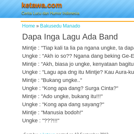
ketawa.com
Cerita Lucu dan Humor Indonesia
Home
»
Bakusedu Manado
Dapa Inga Lagu Ada Band
Mintje : "Tiap kali ta lia pa ngana ungke, ta d
Ungke : "Akh io so?? Ngana dang beking Ge-Er 
Mintje : "Akh, biasa jo ungke, kenyataan bagitu
Ungke : "Lagu apa dng itu Mintje? Kau Aura-ku
Mintje : "Bukang ungke.."
Ungke : "Kong apa dang? Surga Cinta?"
Mintje : "Ado ungke, bukang itu!!!"
Ungke : "Kong apa dang sayang?"
Mintje : "Manusia bodoh!"
Ungke : "???!!!"