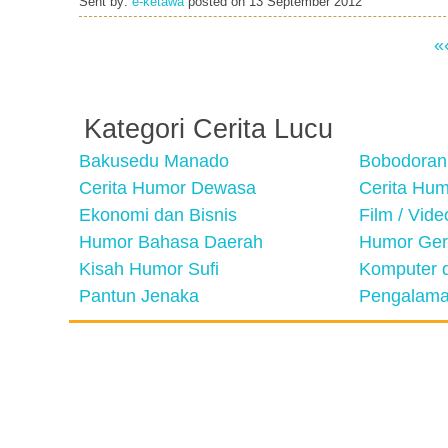
Sent by:
e-ketawa
posted on
13 September 2012
«
Kategori Cerita Lucu
Bakusedu Manado
Bobodoran
Cerita Humor Dewasa
Cerita Hu
Ekonomi dan Bisnis
Film / Vid
Humor Bahasa Daerah
Humor Ger
Kisah Humor Sufi
Komputer d
Pantun Jenaka
Pengalama