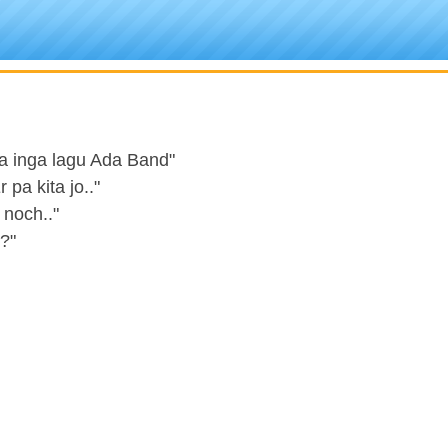
apa inga lagu Ada Band"
pa kita jo.."
 noch.."
?"