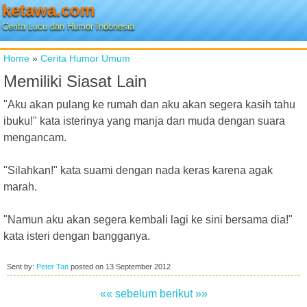
ketawa.com
Cerita Lucu dan Humor Indonesia
Home
»
Cerita Humor Umum
Memiliki Siasat Lain
"Aku akan pulang ke rumah dan aku akan segera kasih tahu
ibuku!" kata isterinya yang manja dan muda dengan suara
mengancam.
"Silahkan!" kata suami dengan nada keras karena agak
marah.
"Namun aku akan segera kembali lagi ke sini bersama dia!"
kata isteri dengan bangganya.
Sent by:
Peter Tan
posted on
13 September 2012
«« sebelum
berikut »»