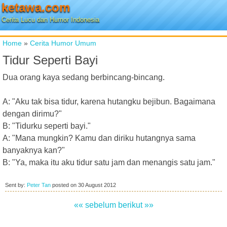
ketawa.com
Cerita Lucu dan Humor Indonesia
Home
»
Cerita Humor Umum
Tidur Seperti Bayi
Dua orang kaya sedang berbincang-bincang.
A: "Aku tak bisa tidur, karena hutangku bejibun. Bagaimana
dengan dirimu?"
B: "Tidurku seperti bayi."
A: "Mana mungkin? Kamu dan diriku hutangnya sama
banyaknya kan?"
B: "Ya, maka itu aku tidur satu jam dan menangis satu jam."
Sent by:
Peter Tan
posted on
30 August 2012
«« sebelum
berikut »»