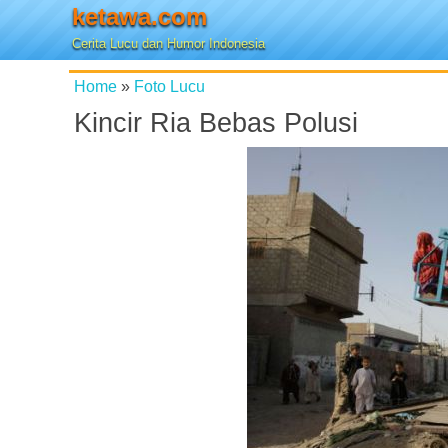
ketawa.com
Cerita Lucu dan Humor Indonesia
Home
»
Foto Lucu
Kincir Ria Bebas Polusi