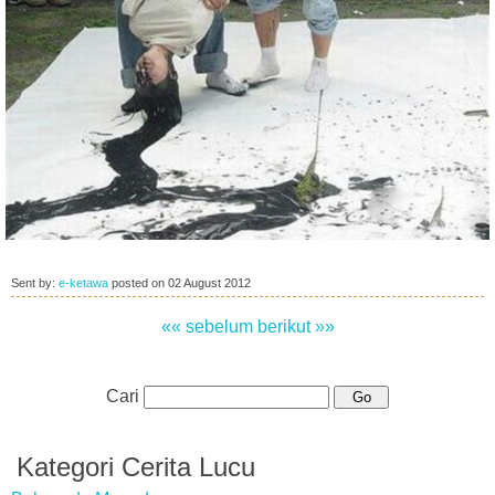
Sent by:
e-ketawa
posted on
02 August 2012
«« sebelum
berikut »»
Cari
Kategori Cerita Lucu