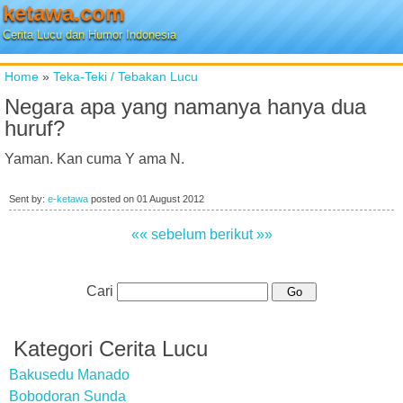
ketawa.com
Cerita Lucu dan Humor Indonesia
Home
»
Teka-Teki / Tebakan Lucu
Negara apa yang namanya hanya dua
huruf?
Yaman. Kan cuma Y ama N.
Sent by:
e-ketawa
posted on
01 August 2012
«« sebelum
berikut »»
Cari
Kategori Cerita Lucu
Bakusedu Manado
Bobodoran Sunda