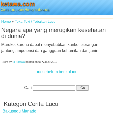
ketawa.com
Cerita Lucu dan Humor Indonesia
Home
»
Teka-Teki / Tebakan Lucu
Negara apa yang merugikan kesehatan
di dunia?
Maroko, karena dapat menyebabkan kanker, serangan
jantung, impotensi dan gangguan kehamilan dan janin.
Sent by:
e-ketawa
posted on
01 August 2012
«« sebelum
berikut »»
Cari
Kategori Cerita Lucu
Bakusedu Manado