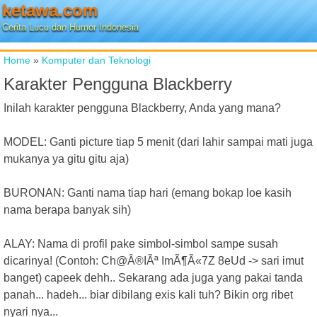
ketawa.com
Cerita Lucu dan Humor Indonesia
Home
»
Komputer dan Teknologi
Karakter Pengguna Blackberry
Inilah karakter pengguna Blackberry, Anda yang mana?
MODEL: Ganti picture tiap 5 menit (dari lahir sampai mati juga
mukanya ya gitu gitu aja)
BURONAN: Ganti nama tiap hari (emang bokap loe kasih
nama berapa banyak sih)
ALAY: Nama di profil pake simbol-simbol sampe susah
dicarinya! (Contoh: Ch@Â®IÃª ImÃ¶Ã«7Z 8eUd -> sari imut
banget) capeek dehh.. Sekarang ada juga yang pakai tanda
panah...​ hadeh... biar dibilang exis kali tuh? Bikin org ribet
nyari nya...