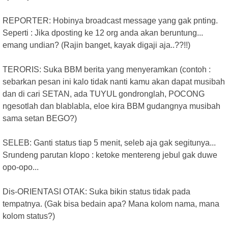
REPORTER: Hobinya broadcast message yang gak pnting.
Seperti : Jika dposting ke 12 org anda akan beruntung...
emang undian? (Rajin banget, kayak digaji aja..??!!)
TERORIS: Suka BBM berita yang menyeramkan (contoh :
sebarkan pesan ini kalo tidak nanti kamu akan dapat musibah
dan di cari SETAN, ada TUYUL gondronglah, POCONG
ngesotlah dan blablabla, eloe kira BBM gudangnya musibah
sama setan BEGO?)
SELEB: Ganti status tiap 5 menit, seleb aja gak segitunya...
Srundeng parutan klopo : ketoke mentereng jebul gak duwe
opo-opo...
Dis-ORIENTASI OTAK: Suka bikin status tidak pada
tempatnya. (Gak bisa bedain apa? Mana kolom nama, mana
kolom status?)