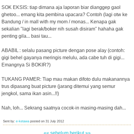
SOK EKSIS: tiap dimana aja laporan biar dianggep gaol
ghetoo... emang kita pembina upacara? Contoh (lagi otw ke
Bandung / in mall with my mom / monas... Kenapa gak
sekalian "lagi berak/boker nih susah disiram" hahaha gak
penting gila... basi tau...
ABABIL : selalu pasang picture dengan pose alay (contoh:
gigi behel gayanya meringis melulu, ada cabe tuh di gigi...
Emangnya Si BOKIR?)
TUKANG PAMER: Tiap mau makan difoto dulu makanannya
trus dipasang buat picture (jarang ditemui yang semur
jengkol, sama ikan asin...!!)
Nah, loh... Sekrang saatnya cocok-in masing-masing dah...
Sent by:
e-ketawa
posted on
31 July 2012
«« sebelum
berikut »»