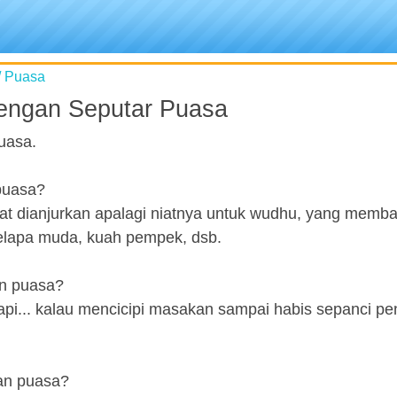
/ Puasa
engan Seputar Puasa
uasa.
puasa?
at dianjurkan apalagi niatnya untuk wudhu, yang memba
elapa muda, kuah pempek, dsb.
n puasa?
api... kalau mencicipi masakan sampai habis sepanci pen
an puasa?