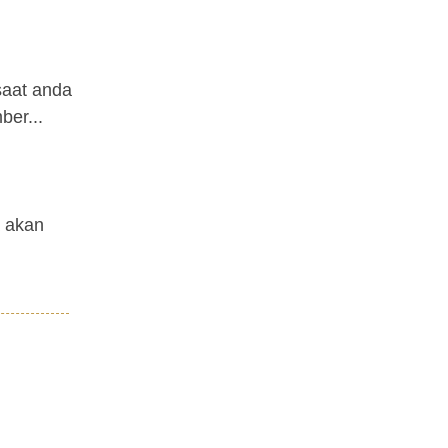
saat anda
ber...
a akan