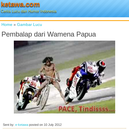
ketawa.com
Cerita Lucu dan Humor Indonesia
Home
»
Gambar Lucu
Pembalap dari Wamena Papua
Sent by:
e-ketawa
posted on
10 July 2012