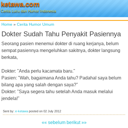
ketawa.com
Cerita Lucu dan Humor Indonesia
Home
»
Cerita Humor Umum
Dokter Sudah Tahu Penyakit Pasiennya
Seorang pasien menemui dokter di ruang kerjanya, belum
sempat pasiennya mengeluhkan sakitnya, dokter langsung
berkata,
Dokter: "Anda perlu kacamata baru."
Pasien: "Wah, bagaimana Anda tahu? Padahal saya belum
bilang apa yang salah dengan saya?"
Dokter: "Saya segera tahu setelah Anda masuk melalui
jendela!"
Sent by:
e-ketawa
posted on
02 July 2012
«« sebelum
berikut »»