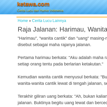
ketawa.com
Cerita Lucu dan Humor Indonesia
Home
»
Cerita Lucu Lainnya
Raja Jalanan: Harimau, Wanita
"Harimau", "wanita cantik" dan "uang" masing
disebut sebagai maha rajanya jalanan.
Pertama harimau berkata: "Aku adalah maha raj
setiap orang tentu pada berlarian ketakutan."
Kemudian wanita cantik menyusul berkata: "Buk
wanita-wanita cantik lewat di tengah jalanan, 
Terakhir giliran uang berkata: "Ah, bukan kalia
jalanan. Buktinya begitu uang lewat dan bercec