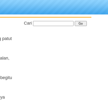
Cari
 patut
alan,
 begitu
nya