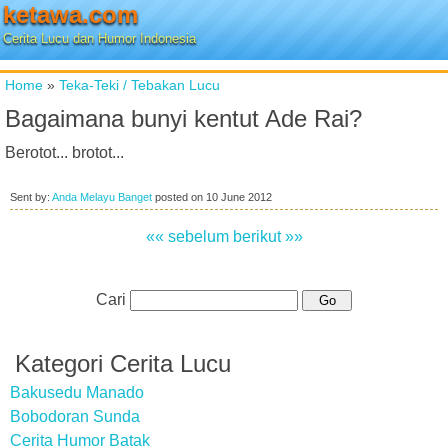
ketawa.com
Cerita Lucu dan Humor Indonesia
Home
»
Teka-Teki / Tebakan Lucu
Bagaimana bunyi kentut Ade Rai?
Berotot... brotot...
Sent by:
Anda Melayu Banget
posted on
10 June 2012
«« sebelum
berikut »»
Cari
Kategori Cerita Lucu
Bakusedu Manado
Bobodoran Sunda
Cerita Humor Batak