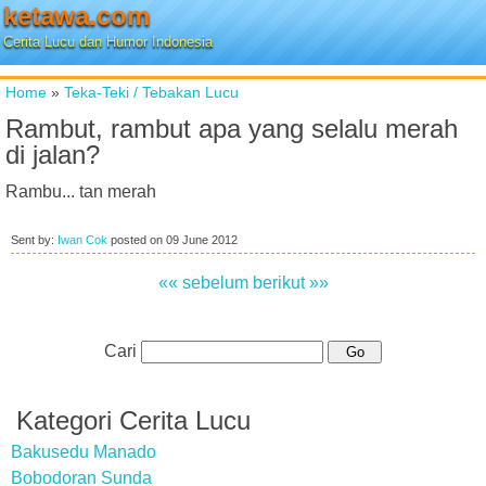
ketawa.com
Cerita Lucu dan Humor Indonesia
Home
»
Teka-Teki / Tebakan Lucu
Rambut, rambut apa yang selalu merah
di jalan?
Rambu... tan merah
Sent by:
Iwan Cok
posted on
09 June 2012
«« sebelum
berikut »»
Cari
Kategori Cerita Lucu
Bakusedu Manado
Bobodoran Sunda