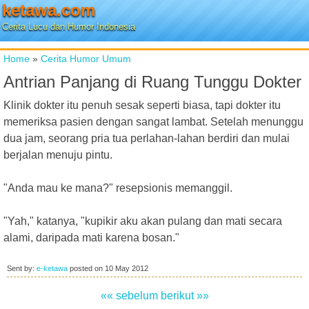
ketawa.com
Cerita Lucu dan Humor Indonesia
Home
»
Cerita Humor Umum
Antrian Panjang di Ruang Tunggu Dokter
Klinik dokter itu penuh sesak seperti biasa, tapi dokter itu
memeriksa pasien dengan sangat lambat. Setelah menunggu
dua jam, seorang pria tua perlahan-lahan berdiri dan mulai
berjalan menuju pintu.
"Anda mau ke mana?" resepsionis memanggil.
"Yah," katanya, "kupikir aku akan pulang dan mati secara
alami, daripada mati karena bosan."
Sent by:
e-ketawa
posted on
10 May 2012
«« sebelum
berikut »»