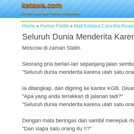
ketawa.com
Cerita Lucu dan Humor Indonesia
Home
»
Humor Politik
»
Mati Ketawa Cara Ala Rusia
Seluruh Dunia Menderita Kare
Moscow di zaman Stalin.
Seorang pria berlari-lari sepanjang jalan sembar
"Seluruh dunia menderita karena ulah satu ora
Ia ditangkap, dan digiring ke kantor KGB. Dis
"Apa yang anda teriakkan di jalanan tadi?"
"Seluruh dunia menderita karena ulah satu ora
Dengan mata beringas dan sambil menepuk meja
"Dan siapa satu orang itu !!?"