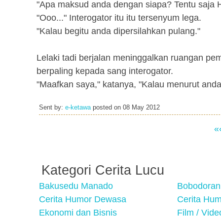
"Apa maksud anda dengan siapa? Tentu saja Hi
"Ooo..." Interogator itu itu tersenyum lega.
"Kalau begitu anda dipersilahkan pulang."
Lelaki tadi berjalan meninggalkan ruangan pem
berpaling kepada sang interogator.
"Maafkan saya," katanya, "Kalau menurut anda 
Sent by:
e-ketawa
posted on
08 May 2012
«
Kategori Cerita Lucu
Bakusedu Manado
Bobodoran
Cerita Humor Dewasa
Cerita Hu
Ekonomi dan Bisnis
Film / Vid