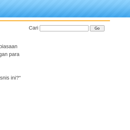
Cari
ebiasaan
gan para
nis ini?"