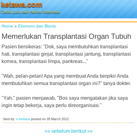
ketawa.com
Cerita Lucu dan Humor Indonesia
Home
»
Ekonomi dan Bisnis
Memerlukan Transplantasi Organ Tubuh
Pasien bersikeras: "Dok, saya membutuhkan transplantasi
hati, transplantasi ginjal, transplantasi jantung, transplantasi
kornea, transplantasi limpa, pankreas..."
"Wah, pelan-pelan! Apa yang membuat Anda berpikir Anda
membutuhkan semua transplantasi organ ini?" tanya dokter.
"Yah," pasien menjawab, "Bos saya mengatakan jika saya
ingin tetap bekerja, saya perlu direorganisasi."
Sent by:
e-ketawa
posted on
28 March 2012
«« sebelum
berikut »»