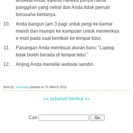
terdekat Anda, karena mereka punya nama
panggilan yang netral dan Anda tidak pernah
berusaha bertanya.
Anda bangun jam 3 pagi untuk pergi ke kamar
mandi dan mampir ke komputer untuk memeriksa
e-mail pada saat kembali ke tempat tidur.
Pasangan Anda membuat aturan baru: "Laptop
tidak boleh berada di tempat tidur."
Anjing Anda memiliki website sendiri.
Sent by:
e-ketawa
posted on
31 March 2012
«« sebelum
berikut »»
Cari