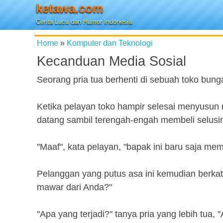
ketawa.com
Cerita Lucu dan Humor Indonesia
Home
»
Komputer dan Teknologi
Kecanduan Media Sosial
Seorang pria tua berhenti di sebuah toko bung
Ketika pelayan toko hampir selesai menyusun r
datang sambil terengah-engah membeli selus
"Maaf", kata pelayan, "bapak ini baru saja mem
Pelanggan yang putus asa ini kemudian berka
mawar dari Anda?"
"Apa yang terjadi?" tanya pria yang lebih tua