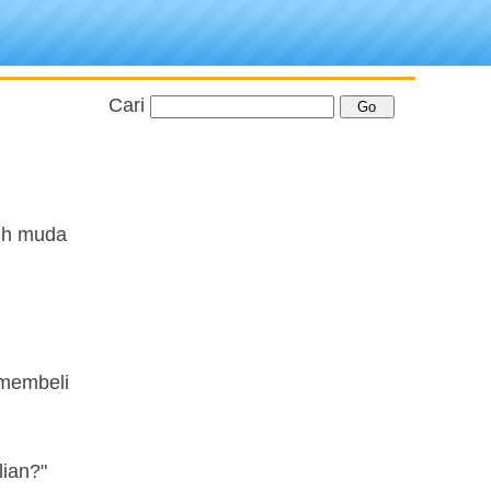
Cari
bih muda
 membeli
lian?"