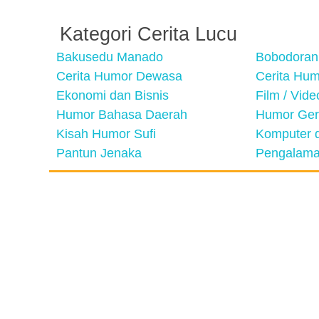
Kategori Cerita Lucu
Bakusedu Manado
Bobodoran
Cerita Humor Dewasa
Cerita Hu
Ekonomi dan Bisnis
Film / Vid
Humor Bahasa Daerah
Humor Ger
Kisah Humor Sufi
Komputer d
Pantun Jenaka
Pengalama