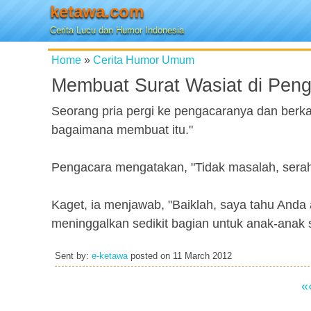
ketawa.com
Cerita Lucu dan Humor Indonesia
Home
»
Cerita Humor Umum
Membuat Surat Wasiat di Pen
Seorang pria pergi ke pengacaranya dan berkat
bagaimana membuat itu."
Pengacara mengatakan, "Tidak masalah, sera
Kaget, ia menjawab, "Baiklah, saya tahu Anda 
meninggalkan sedikit bagian untuk anak-anak 
Sent by:
e-ketawa
posted on
11 March 2012
«