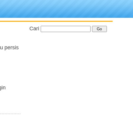
Cari
u persis
gin