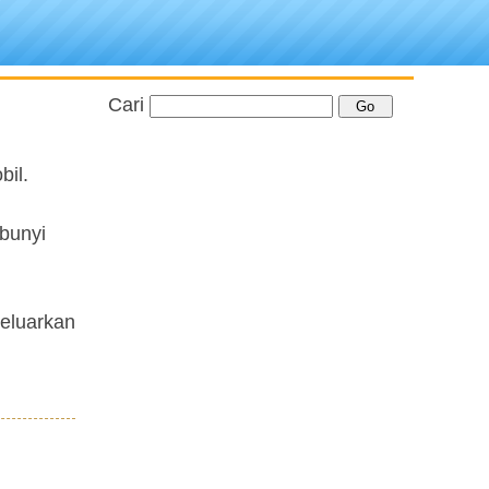
Cari
bil.
 bunyi
geluarkan