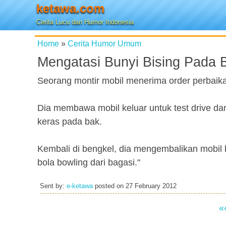
ketawa.com
Cerita Lucu dan Humor Indonesia
Home
»
Cerita Humor Umum
Mengatasi Bunyi Bising Pada 
Seorang montir mobil menerima order perbaika
Dia membawa mobil keluar untuk test drive dan
keras pada bak.
Kembali di bengkel, dia mengembalikan mobil
bola bowling dari bagasi."
Sent by:
e-ketawa
posted on
27 February 2012
«