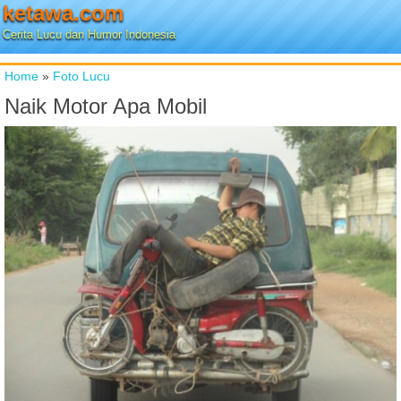
ketawa.com
Cerita Lucu dan Humor Indonesia
Home
»
Foto Lucu
Naik Motor Apa Mobil