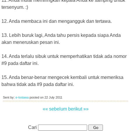
11. Anda mulai memiringkan kepala Anda ke samping untuk
tersenyum. :)
12. Anda membaca ini dan mengangguk dan tertawa.
13. Lebih buruk lagi, Anda tahu persis kepada siapa Anda
akan meneruskan pesan ini.
14. Anda terlalu sibuk untuk memperhatikan tidak ada nomor
#9 pada daftar ini.
15. Anda benar-benar mengecek kembali untuk memeriksa
bahwa tidak ada #9 pada daftar ini.
Sent by:
e-ketawa
posted on
22 July 2011
«« sebelum
berikut »»
Cari