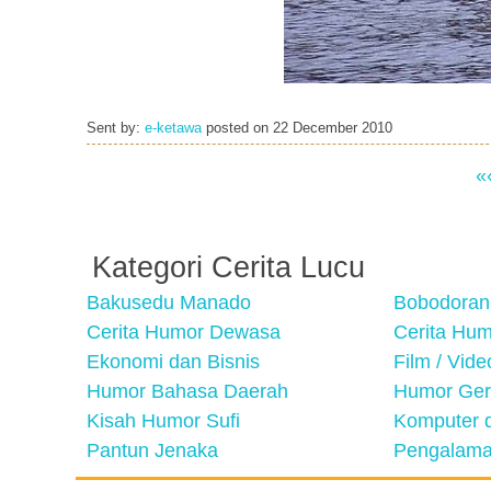
Sent by:
e-ketawa
posted on
22 December 2010
«
Kategori Cerita Lucu
Bakusedu Manado
Bobodoran
Cerita Humor Dewasa
Cerita Hu
Ekonomi dan Bisnis
Film / Vid
Humor Bahasa Daerah
Humor Ger
Kisah Humor Sufi
Komputer d
Pantun Jenaka
Pengalama