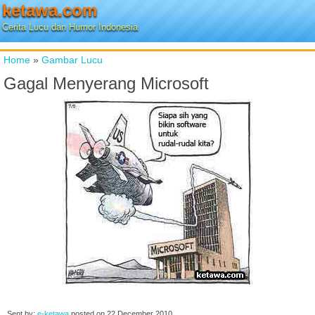
ketawa.com
Cerita Lucu dan Humor Indonesia
Home
»
Gambar Lucu
Gagal Menyerang Microsoft
Sent by:
e-ketawa
posted on
22 December 2010