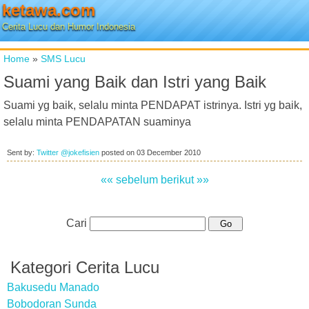
ketawa.com
Cerita Lucu dan Humor Indonesia
Home
»
SMS Lucu
Suami yang Baik dan Istri yang Baik
Suami yg baik, selalu minta PENDAPAT istrinya. Istri yg baik,
selalu minta PENDAPATAN suaminya
Sent by:
Twitter @jokefisien
posted on
03 December 2010
«« sebelum
berikut »»
Cari
Kategori Cerita Lucu
Bakusedu Manado
Bobodoran Sunda