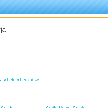
ja
« sebelum
berikut »»
 Sunda
Cerita Humor Batak