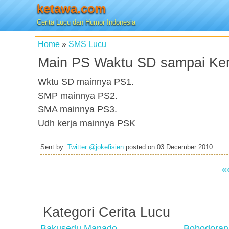
ketawa.com
Cerita Lucu dan Humor Indonesia
Home
»
SMS Lucu
Main PS Waktu SD sampai Ker
Wktu SD mainnya PS1.
SMP mainnya PS2.
SMA mainnya PS3.
Udh kerja mainnya PSK
Sent by:
Twitter @jokefisien
posted on
03 December 2010
«
Kategori Cerita Lucu
Bakusedu Manado
Bobodoran