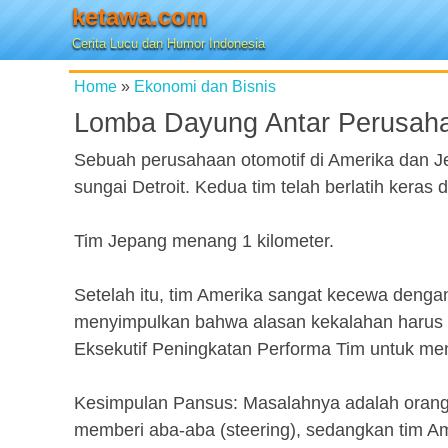
ketawa.com
Cerita Lucu dan Humor Indonesia
Home
»
Ekonomi dan Bisnis
Lomba Dayung Antar Perusah
Sebuah perusahaan otomotif di Amerika dan
sungai Detroit. Kedua tim telah berlatih ker
Tim Jepang menang 1 kilometer.
Setelah itu, tim Amerika sangat kecewa den
menyimpulkan bahwa alasan kekalahan harus 
Eksekutif Peningkatan Performa Tim untuk me
Kesimpulan Pansus: Masalahnya adalah orang
memberi aba-aba (steering), sedangkan tim A