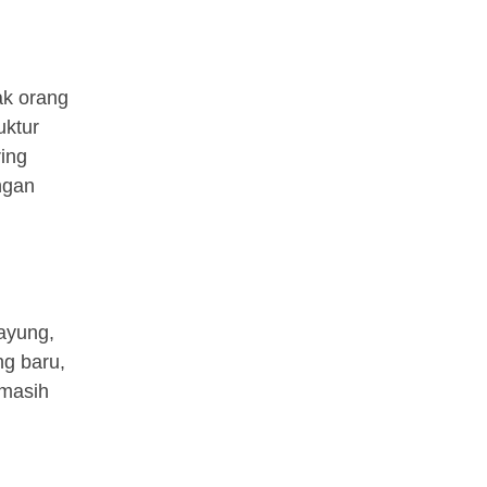
ak orang
uktur
ring
ngan
ayung,
g baru,
 masih