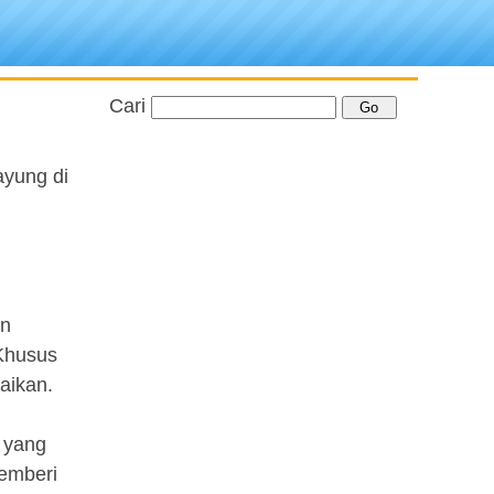
Cari
yung di
an
Khusus
aikan.
 yang
memberi