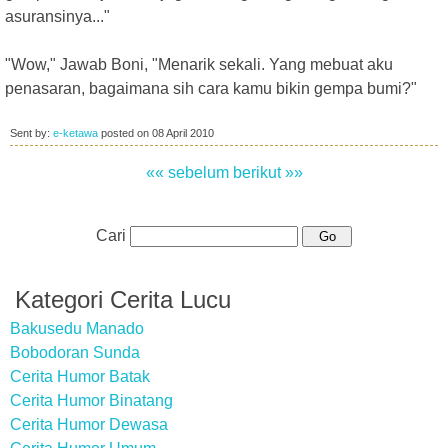
asuransinya..."
"Wow," Jawab Boni, "Menarik sekali. Yang mebuat aku
penasaran, bagaimana sih cara kamu bikin gempa bumi?"
Sent by:
e-ketawa
posted on
08 April 2010
«« sebelum
berikut »»
Cari
Kategori Cerita Lucu
Bakusedu Manado
Bobodoran Sunda
Cerita Humor Batak
Cerita Humor Binatang
Cerita Humor Dewasa