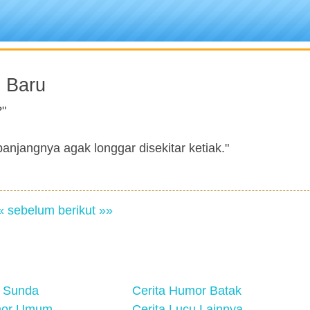
 Baru
?"
 panjangnya agak longgar disekitar ketiak."
« sebelum
berikut »»
 Sunda
Cerita Humor Batak
mor Umum
Cerita Lucu Lainnya