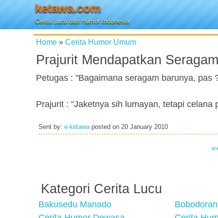
ketawa.com
Cerita Lucu dan Humor Indonesia
Home
»
Cerita Humor Umum
Prajurit Mendapatkan Seragam
Petugas : "Bagaimana seragam barunya, pas 
Prajurit : "Jaketnya sih lumayan, tetapi celana
Sent by:
e-ketawa
posted on
20 January 2010
«
Kategori Cerita Lucu
Bakusedu Manado
Bobodoran
Cerita Humor Dewasa
Cerita Hu