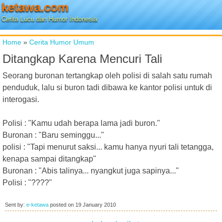
ketawa.com
Cerita Lucu dan Humor Indonesia
Home
»
Cerita Humor Umum
Ditangkap Karena Mencuri Tali
Seorang buronan tertangkap oleh polisi di salah satu rumah
penduduk, lalu si buron tadi dibawa ke kantor polisi untuk di
interogasi.
Polisi : "Kamu udah berapa lama jadi buron."
Buronan : "Baru seminggu..."
polisi : "Tapi menurut saksi... kamu hanya nyuri tali tetangga,
kenapa sampai ditangkap"
Buronan : "Abis talinya... nyangkut juga sapinya..."
Polisi : "????"
Sent by:
e-ketawa
posted on
19 January 2010