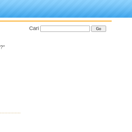
Cari
?"