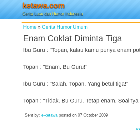
ketawa.com
Cerita Lucu dan Humor Indonesia
Home
»
Cerita Humor Umum
Enam Coklat Diminta Tiga
Ibu Guru : "Topan, kalau kamu punya enam pot
Topan : "Enam, Bu Guru!"
Ibu Guru : "Salah, Topan. Yang betul tiga!"
Topan : "Tidak, Bu Guru. Tetap enam. Soalnya
Sent by:
e-ketawa
posted on
07 October 2009
«