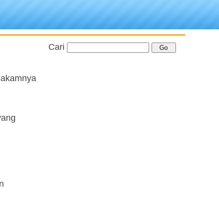
Cari
imakamnya
 yang
n