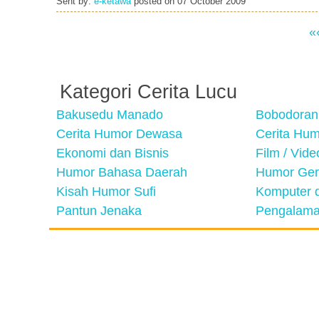
Sent by:
e-ketawa
posted on
07 October 2009
«
Kategori Cerita Lucu
Bakusedu Manado
Bobodoran
Cerita Humor Dewasa
Cerita Hu
Ekonomi dan Bisnis
Film / Vid
Humor Bahasa Daerah
Humor Ger
Kisah Humor Sufi
Komputer d
Pantun Jenaka
Pengalama