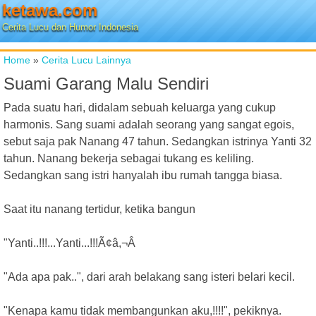
ketawa.com
Cerita Lucu dan Humor Indonesia
Home
»
Cerita Lucu Lainnya
Suami Garang Malu Sendiri
Pada suatu hari, didalam sebuah keluarga yang cukup
harmonis. Sang suami adalah seorang yang sangat egois,
sebut saja pak Nanang 47 tahun. Sedangkan istrinya Yanti 32
tahun. Nanang bekerja sebagai tukang es keliling.
Sedangkan sang istri hanyalah ibu rumah tangga biasa.
Saat itu nanang tertidur, ketika bangun
"Yanti..!!!...Yanti...!!!Ã¢â,¬Â
"Ada apa pak..", dari arah belakang sang isteri belari kecil.
"Kenapa kamu tidak membangunkan aku,!!!!", pekiknya.