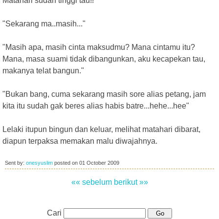
Matahari sudah tinggi tau!!"
"Sekarang ma..masih..."
"Masih apa, masih cinta maksudmu? Mana cintamu itu?
Mana, masa suami tidak dibangunkan, aku kecapekan tau,
makanya telat bangun."
"Bukan bang, cuma sekarang masih sore alias petang, jam
kita itu sudah gak beres alias habis batre...hehe...hee"
Lelaki itupun bingun dan keluar, melihat matahari dibarat,
diapun terpaksa memakan malu diwajahnya.
Sent by:
onesyuslim
posted on
01 October 2009
«« sebelum
berikut »»
Cari