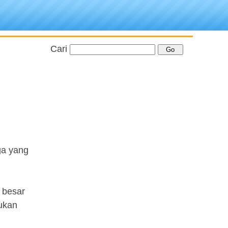
Cari
ga yang
 besar
jukan