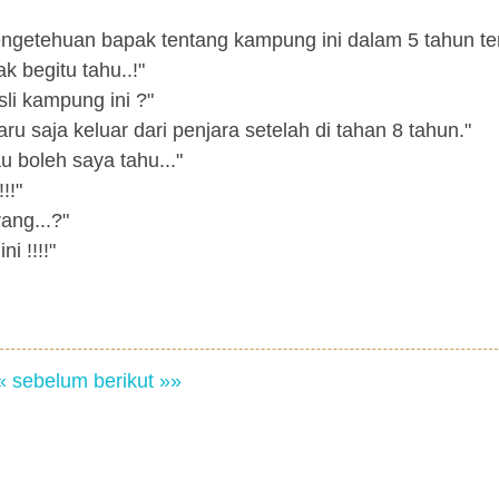
engetehuan bapak tentang kampung ini dalam 5 tahun ter
k begitu tahu..!"
li kampung ini ?"
ru saja keluar dari penjara setelah di tahan 8 tahun."
u boleh saya tahu..."
!!"
ang...?"
i !!!!"
« sebelum
berikut »»