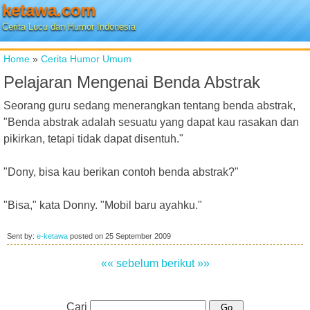
ketawa.com
Cerita Lucu dan Humor Indonesia
Home
»
Cerita Humor Umum
Pelajaran Mengenai Benda Abstrak
Seorang guru sedang menerangkan tentang benda abstrak,
"Benda abstrak adalah sesuatu yang dapat kau rasakan dan
pikirkan, tetapi tidak dapat disentuh."
"Dony, bisa kau berikan contoh benda abstrak?"
"Bisa," kata Donny. "Mobil baru ayahku."
Sent by:
e-ketawa
posted on
25 September 2009
«« sebelum
berikut »»
Cari