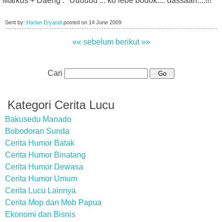
Markus + Daeng : "Uuuuuu ... ko lebe bodok.... dassaarr....!!!"
Sent by:
Harlan Eryandi
posted on
14 June 2009
«« sebelum
berikut »»
Cari
Kategori Cerita Lucu
Bakusedu Manado
Bobodoran Sunda
Cerita Humor Batak
Cerita Humor Binatang
Cerita Humor Dewasa
Cerita Humor Umum
Cerita Lucu Lainnya
Cerita Mop dan Mob Papua
Ekonomi dan Bisnis